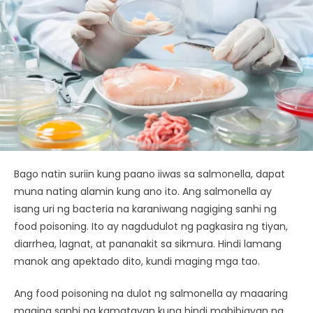
Bago natin suriin kung paano iiwas sa salmonella, dapat
muna nating alamin kung ano ito. Ang salmonella ay
isang uri ng bacteria na karaniwang nagiging sanhi ng
food poisoning. Ito ay nagdudulot ng pagkasira ng tiyan,
diarrhea, lagnat, at pananakit sa sikmura. Hindi lamang
manok ang apektado dito, kundi maging mga tao.
Ang food poisoning na dulot ng salmonella ay maaaring
maging sanhi ng kamatayan kung hindi mabibigyan ng