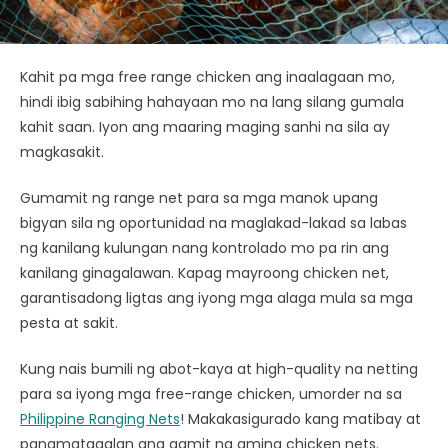
Kahit pa mga free range chicken ang inaalagaan mo,
hindi ibig sabihing hahayaan mo na lang silang gumala
kahit saan. Iyon ang maaring maging sanhi na sila ay
magkasakit.
Gumamit ng range net para sa mga manok upang
bigyan sila ng oportunidad na maglakad-lakad sa labas
ng kanilang kulungan nang kontrolado mo pa rin ang
kanilang ginagalawan. Kapag mayroong chicken net,
garantisadong ligtas ang iyong mga alaga mula sa mga
pesta at sakit.
Kung nais bumili ng abot-kaya at high-quality na netting
para sa iyong mga free-range chicken, umorder na sa
Philippine Ranging Nets
! Makakasigurado kang matibay at
pangmatagalan ang gamit ng aming chicken nets.