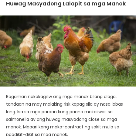
Huwag Masyadong Lalapit sa mga Manok
Bagaman nakakagiliw ang mga manok bilang alaga,
tandaan na may malaking risk kapag sila ay nasa labas
lang. Isa sa mga paraan kung paano makaiiwas sa
salmonella ay ang huwag masyadong close sa mga
manok. Maaari kang maka-contract ng sakit mula sa
pagdikit-dikit sa mga manok.