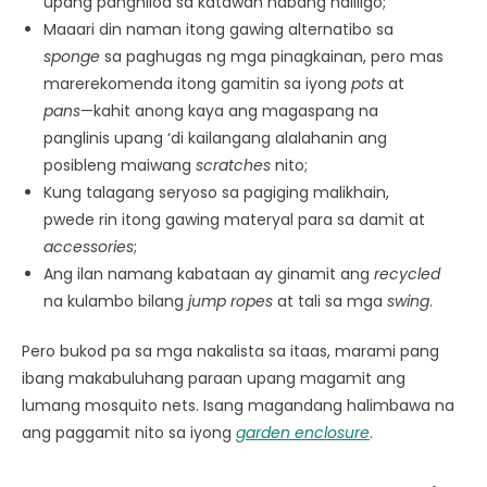
upang panghilod sa katawan habang naliligo;
Maaari din naman itong gawing alternatibo sa
sponge
sa paghugas ng mga pinagkainan, pero mas
marerekomenda itong gamitin sa iyong
pots
at
pans
—kahit anong kaya ang magaspang na
panglinis upang ‘di kailangang alalahanin ang
posibleng maiwang
scratches
nito;
Kung talagang seryoso sa pagiging malikhain,
pwede rin itong gawing materyal para sa damit at
accessories
;
Ang ilan namang kabataan ay ginamit ang
recycled
na kulambo bilang
jump ropes
at tali sa mga
swing
.
Pero bukod pa sa mga nakalista sa itaas, marami pang
ibang makabuluhang paraan upang magamit ang
lumang mosquito nets. Isang magandang halimbawa na
ang paggamit nito sa iyong
garden enclosure
.