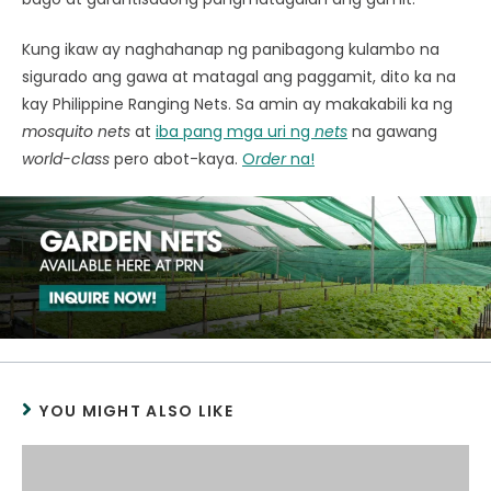
Kung ikaw ay naghahanap ng panibagong kulambo na
sigurado ang gawa at matagal ang paggamit, dito ka na
kay Philippine Ranging Nets. Sa amin ay makakabili ka ng
mosquito nets
at
iba pang mga uri ng
nets
na gawang
world-class
pero abot-kaya.
O
rder
na!
YOU MIGHT ALSO LIKE