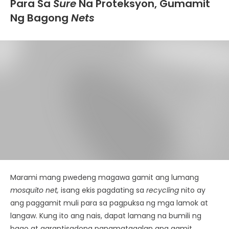
Para Sa
Sure
Na Proteksyon, Gumamit
Ng Bagong
Nets
Marami mang pwedeng magawa gamit ang lumang
mosquito net,
isang ekis pagdating sa
recycling
nito ay
ang paggamit muli para sa pagpuksa ng mga lamok at
langaw. Kung ito ang nais, dapat lamang na bumili ng
bago at garantisadong pangmatagalan ang gamit.