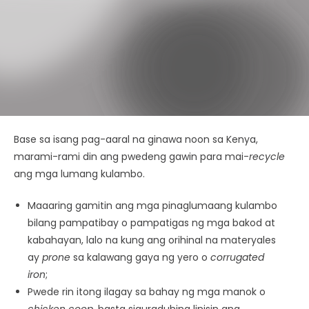
Base sa isang pag-aaral na ginawa noon sa Kenya,
marami-rami din ang pwedeng gawin para mai-
recycle
ang mga lumang kulambo.
Maaaring gamitin ang mga pinaglumaang kulambo
bilang pampatibay o pampatigas ng mga bakod at
kabahayan, lalo na kung ang orihinal na materyales
ay
prone
sa kalawang gaya ng yero o
corrugated
iron
;
Pwede rin itong ilagay sa bahay ng mga manok o
chicken coop
, basta siguraduhing linisin ang