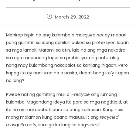
March 29, 2022
Mahirap isipin na ang kulambo o
mosquito net
ay maaari
pang gamitin sa ibang dahilan bukod sa proteksyon laban
sa mga lamok. Marami sa atin, lalo na ang mga nakatira
sa mga mapunong lugar sa probinsya, ang natutulog
nang may kulambong nakabalot sa kanilang higaan. Pero
kapag ito ay nanluma na o nasira, dapat bang ito’y itapon
na lang?
Pwede nating gamiting muli o i-
recycle
ang lumang
kulambo. Magandang ideya ito para sa mga nagtitipid, at
ito rin ay makabubuti para sa ating kalikasan. Kung nais
mong malaman kung paano masusulit ang
recycled
mosquito nets
, sumige ka lang sa pag-
scroll
!