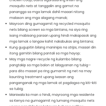
mosquito nets
at tanggalin ang gamot na
panangga sa mga lamok dahil maaari nitong
malason ang mga alagang manok;
Mayroon ding gumagamit ng recycled mosquito
nets bilang
screen
sa mga bintana, na siya ring
isang mabisang paraan upang hindi makapasok ang
mga lamok o langaw kahit nakabukas ang bintana;
Kung gugupitin bilang maninipis na
strips
, maaari din
itong gamitin bilang pantali sa mga hayop;
May mga nagre-recycle ng kulambo bilang
pangtakip sa mga balon at lalagyanan ng tubig—
para dito maaari pa ring gumamit ng net na may
kaunting treatment upang iwasan ang
panganganak ng mga lamok at pagdagsa ng kiti-kiti
sa tubig;
Maniwala ka man o hindi, mayroong mga residente
sa Kenya na gumagamit ng lumang mosquito nets