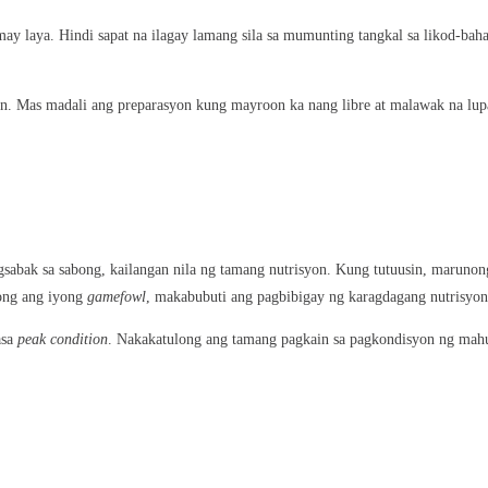
ay laya. Hindi sapat na ilagay lamang sila sa mumunting tangkal sa likod-bah
an. Mas madali ang preparasyon kung mayroon ka nang libre at malawak na lu
agsabak sa sabong, kailangan nila ng tamang nutrisyon. Kung tutuusin, marunon
ong ang iyong
gamefowl
, makabubuti ang pagbibigay ng karagdagang nutrisyo
asa
peak condition
. Nakakatulong ang tamang pagkain sa pagkondisyon ng mah