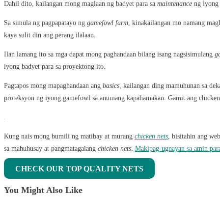
Dahil dito, kailangan mong maglaan ng badyet para sa
maintenance
ng iyong
Sa simula ng pagpapatayo ng
gamefowl farm
, kinakailangan mo namang mag
kaya sulit din ang perang ilalaan.
Ilan lamang ito sa mga dapat mong paghandaan bilang isang nagsisimulang
g
iyong badyet para sa proyektong ito.
Pagtapos mong mapaghandaan ang
basics,
kailangan ding mamuhunan sa dekal
proteksyon ng iyong gamefowl sa anumang kapahamakan. Gamit ang chicken ne
Kung nais mong bumili ng matibay at murang
chicken nets
, bisitahin ang w
sa mahuhusay at pangmatagalang
chicken nets
.
Makipag-ugnayan sa amin par
CHECK OUR TOP QUALITY NETS
You Might Also Like