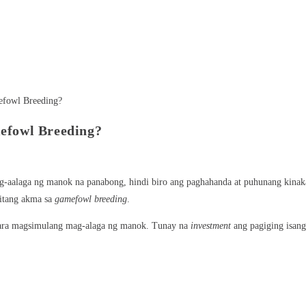
efowl Breeding?
-aalaga ng manok na panabong, hindi biro ang paghahanda at puhunang kinaka
itang akma sa
gamefowl breeding
.
para magsimulang mag-alaga ng manok. Tunay na
investment
ang pagiging isang