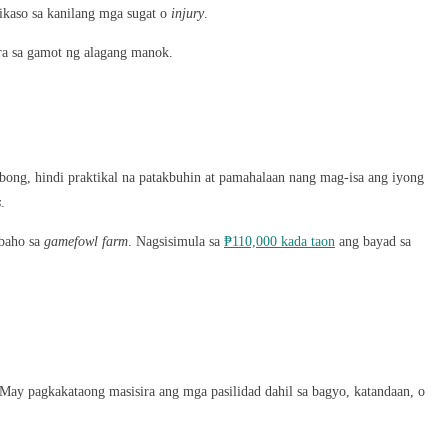
ikaso sa kanilang mga sugat o
injury
.
a sa gamot ng alagang manok.
bong, hindi praktikal na patakbuhin at pamahalaan nang mag-isa ang iyong
s
.
baho sa
gamefowl farm
. Nagsisimula sa
₱110,000 kada taon
ang bayad sa
 May pagkakataong masisira ang mga pasilidad dahil sa bagyo, katandaan, o