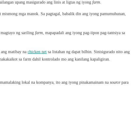
ailangan upang masigurado ang linis at ligtas ng iyong
farm
.
 at mismong mga manok. Sa pagtagal, babalik din ang iyong pamumuhunan,
magtayo ng sariling
farm
, mapapadali ang iyong pag-iipon pag-tantsiya sa
a ang matibay na
chicken net
sa listahan ng dapat bilhin. Sinisigurado nito ang
kakaikot sa farm dahil kontrolado mo ang kanilang kapaligiran.
nagmamalaking lokal na kompanya, ito ang iyong pinakamainam na
source
para