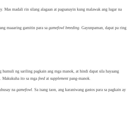
ay. Mas madali rin silang alagaan at pagsanayin kung malawak ang lugar na
pang maaaring gamitin para sa
gamefowl breeding
. Gayunpaman, dapat pa ring
g humuli ng sariling pagkain ang mga manok, at hindi dapat sila hayaang
n. Makukuha ito sa mga
feed
at
supplement
pang-manok.
uhusay na
gamefowl
. Sa isang taon, ang karaniwang gastos para sa pagkain ay