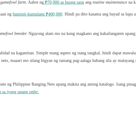
gamefowl farm
. Aabot ng
₱70,000 sa buong taon
ang
routine maintenance
na k
laan ng
humigit-kumulang ₱400,000
. Hindi pa dito kasama ang bayad sa lupa
amefowl breeder
.
Ngayong alam mo na kung magkano ang kakailanganin upang 
idad na kagamitan. Simple mang aspeto ng isang tangkal, hindi dapat mawal
ts, maaari mo silang bigyan ng tamang pag-aalaga habang sila ay malayang na
ebsite ng Philippine Ranging Nets upang makita ang aming katalogo. Isang pi
a sa iyong unang
order
.