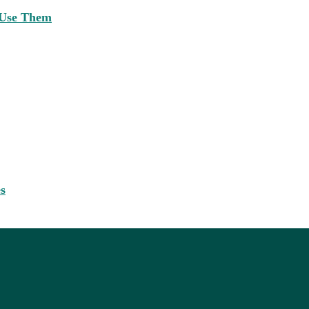
 Use Them
s