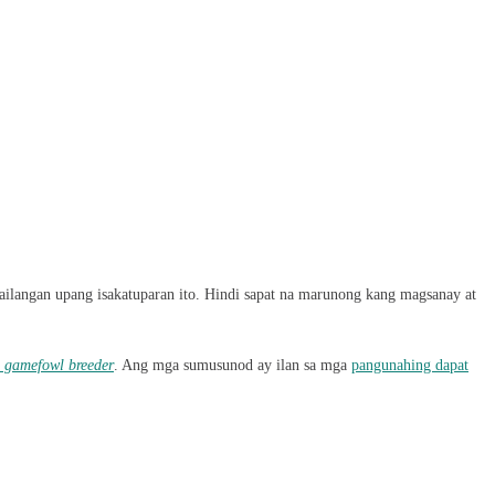
ilangan upang isakatuparan ito. Hindi sapat na marunong kang magsanay at
gamefowl breeder
. Ang mga sumusunod ay ilan sa mga
pangunahing dapat