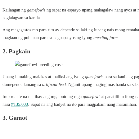
Kailangan ng
gamefowls
ng sapat na espasyo upang makagalaw nang ayos at m
paglalagyan sa kanila.
Ang magagastos mo para rito ay depende sa laki ng lupang nais mong rentah
maglaan ng puhunan para sa pagpapaayos ng iyong
breeding farm
.
2.
Pagkain
Upang lumaking malakas at maliksi ang iyong
gamefowls
para sa kanilang p
dumepende lamang sa
artificial feed
. Ngunit upang maging mas handa sa sab
Importante na matibay ang mga buto ng mga
gamefowl
at panatilihin itong n
nasa
₱135,000
. Sapat na ang badyet na ito para magpakain nang maramihan.
3.
Gamot