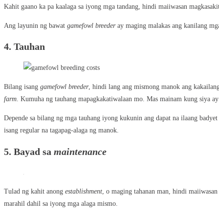
Kahit gaano ka pa kaalaga sa iyong mga tandang, hindi maiiwasan magkasaki
Ang layunin ng bawat
gamefowl breeder
ay maging malakas ang kanilang mga
4.
Tauhan
Bilang isang
gamefowl breeder
, hindi lang ang mismong manok ang kakailang
farm
. Kumuha ng tauhang mapagkakatiwalaan mo. Mas mainam kung siya ay 
Depende sa bilang ng mga tauhang iyong kukunin ang dapat na ilaang badyet p
isang regular na tagapag-alaga ng manok.
5.
Bayad sa
maintenance
Tulad ng kahit anong
establishment
, o maging tahanan man, hindi maiiwasan
marahil dahil sa iyong mga alaga mismo.