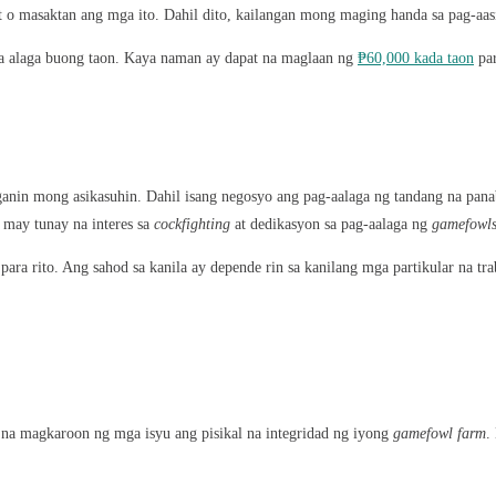
t o masaktan ang mga ito. Dahil dito, kailangan mong maging handa sa pag-aas
 alaga buong taon. Kaya naman ay dapat na maglaan ng
₱60,000 kada taon
par
anin mong asikasuhin. Dahil isang negosyo ang pag-aalaga ng tandang na pana
may tunay na interes sa
cockfighting
at dedikasyon sa pag-aalaga ng
gamefowl
ara rito. Ang sahod sa kanila ay depende rin sa kanilang mga partikular na tra
 na magkaroon ng mga isyu ang pisikal na integridad ng iyong
gamefowl farm
.