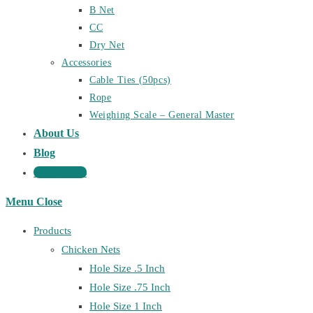
B Net
CC
Dry Net
Accessories
Cable Ties (50pcs)
Rope
Weighing Scale – General Master
About Us
Blog
Contact Us
Menu
Close
Products
Chicken Nets
Hole Size .5 Inch
Hole Size .75 Inch
Hole Size 1 Inch