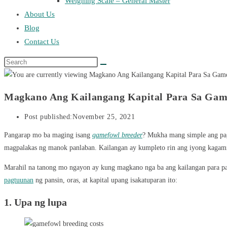
Weighing Scale – General Master
About Us
Blog
Contact Us
Magkano Ang Kailangang Kapital Para Sa Gam
Post published:
November 25, 2021
Pangarap mo ba maging isang
gamefowl breeder
? Mukha mang simple ang pag
magpalakas ng manok panlaban. Kailangan ay kumpleto rin ang iyong kagam
Marahil na tanong mo ngayon ay kung magkano nga ba ang kailangan para 
pagtuunan
ng pansin, oras, at kapital upang isakatuparan ito:
1.
Upa ng lupa