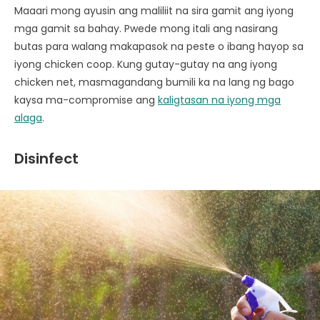
Maaari mong ayusin ang maliliit na sira gamit ang iyong
mga gamit sa bahay. Pwede mong itali ang nasirang
butas para walang makapasok na peste o ibang hayop sa
iyong chicken coop. Kung gutay-gutay na ang iyong
chicken net, masmagandang bumili ka na lang ng bago
kaysa ma-compromise ang
kaligtasan na iyong mga
alaga
.
Disinfect