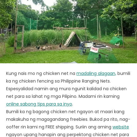
Kung nais mo ng chicken net na
madaling alagaan,
bumili
ka ng chicken fencing sa Philippine Ranging Nets.
Espesyalidad namin ang mura ngunit kalidad na chicken
net para sa lahat ng mga Pilipino. Madami rin kaming
online sabong tips para sa inyo
.
Bumili ka ng bagong chicken net ngayon at maari kang
makakuha ng magagandang freebies. Bukod pa rito, nag-
ooffer rin kami ng FREE shipping. Suriin ang aming
website
ngayon upang hanapin ang perpektong chicken net para