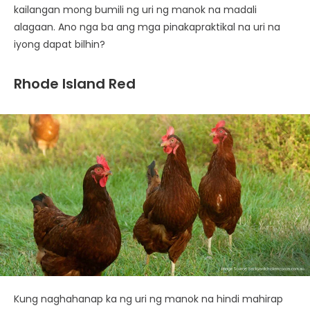
kailangan mong bumili ng uri ng manok na madali
alagaan. Ano nga ba ang mga pinakapraktikal na uri na
iyong dapat bilhin?
Rhode Island Red
Kung naghahanap ka ng uri ng manok na hindi mahirap