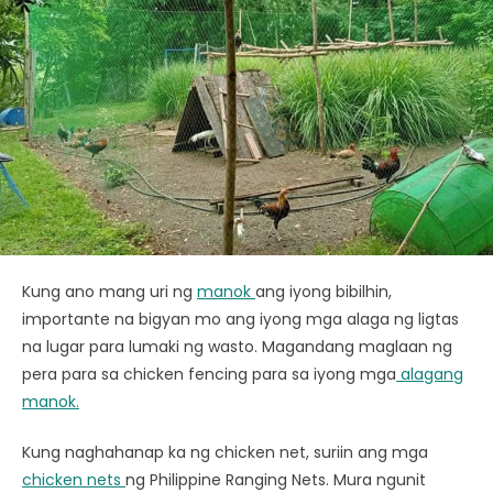
Kung ano mang uri ng
manok
ang iyong bibilhin,
importante na bigyan mo ang iyong mga alaga ng ligtas
na lugar para lumaki ng wasto. Magandang maglaan ng
pera para sa chicken fencing para sa iyong mga
alagang
manok.
Kung naghahanap ka ng chicken net, suriin ang mga
chicken nets
ng Philippine Ranging Nets. Mura ngunit